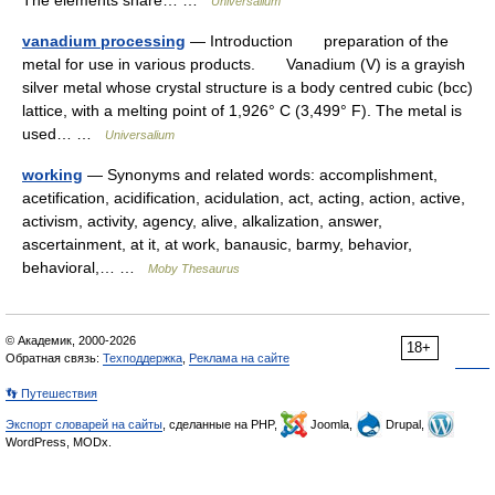
The elements share… …
Universalium
vanadium processing
— Introduction preparation of the
metal for use in various products. Vanadium (V) is a grayish
silver metal whose crystal structure is a body centred cubic (bcc)
lattice, with a melting point of 1,926° C (3,499° F). The metal is
used… …
Universalium
working
— Synonyms and related words: accomplishment,
acetification, acidification, acidulation, act, acting, action, active,
activism, activity, agency, alive, alkalization, answer,
ascertainment, at it, at work, banausic, barmy, behavior,
behavioral,… …
Moby Thesaurus
© Академик, 2000-2026
18+
Обратная связь:
Техподдержка
,
Реклама на сайте
👣 Путешествия
Экспорт словарей на сайты
, сделанные на PHP,
Joomla,
Drupal,
WordPress, MODx.